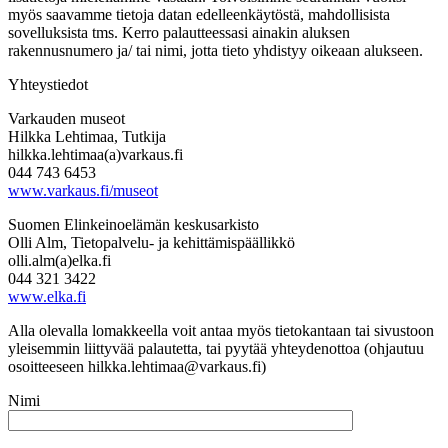
myös saavamme tietoja datan edelleenkäytöstä, mahdollisista
sovelluksista tms. Kerro palautteessasi ainakin aluksen
rakennusnumero ja/ tai nimi, jotta tieto yhdistyy oikeaan alukseen.
Yhteystiedot
Varkauden museot
Hilkka Lehtimaa, Tutkija
hilkka.lehtimaa(a)varkaus.fi
044 743 6453
www.varkaus.fi/museot
Suomen Elinkeinoelämän keskusarkisto
Olli Alm, Tietopalvelu- ja kehittämispäällikkö
olli.alm(a)elka.fi
044 321 3422
www.elka.fi
Alla olevalla lomakkeella voit antaa myös tietokantaan tai sivustoon
yleisemmin liittyvää palautetta, tai pyytää yhteydenottoa (ohjautuu
osoitteeseen
hilkka.lehtimaa@varkaus.fi
)
Nimi