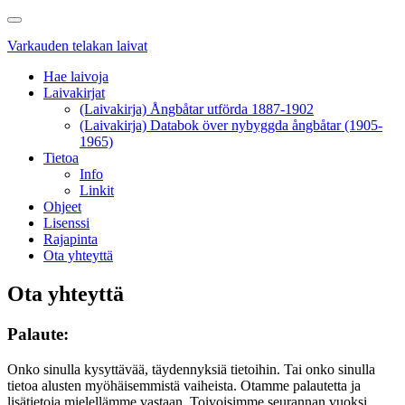
Skip
Toggle
to
navigation
Varkauden telakan laivat
main
content
Hae laivoja
Laivakirjat
(Laivakirja) Ångbåtar utförda 1887-1902
(Laivakirja) Databok över nybyggda ångbåtar (1905-
1965)
Tietoa
Info
Linkit
Ohjeet
Lisenssi
Rajapinta
Ota yhteyttä
Ota yhteyttä
Palaute:
Onko sinulla kysyttävää, täydennyksiä tietoihin. Tai onko sinulla
tietoa alusten myöhäisemmistä vaiheista. Otamme palautetta ja
lisätietoja mielellämme vastaan. Toivoisimme seurannan vuoksi